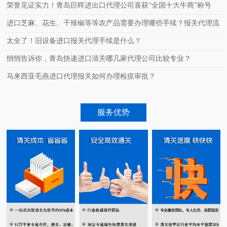
荣誉见证实力！青岛巨晖进出口代理公司喜获“全国十大牛商”称号
进口芝麻、花生、干辣椒等等农产品需要办理哪些手续？报关代理流
程？
太全了！旧设备进口报关代理手续是什么？
悄悄告诉你，青岛快递进口清关哪几家代理公司比较专业？
马来西亚毛燕进口代理报关如何办理检疫审批？
服务优势