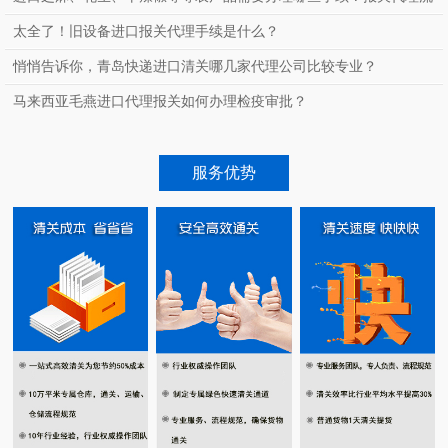
程？
太全了！旧设备进口报关代理手续是什么？
悄悄告诉你，青岛快递进口清关哪几家代理公司比较专业？
马来西亚毛燕进口代理报关如何办理检疫审批？
服务优势