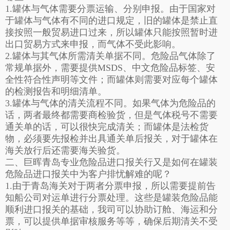
1.罐体与气体需要分票运输、分别申报。由于国家对
于罐体与气体有不同的进口规定，旧的罐体是禁止直
接按照一般贸易进口过来，所以罐体只能按照暂时进
出口贸易方式来申报，而气体不受此影响。
2.罐体与其气体所需清关单据不同。危险品气体除了
常规单据外，需要提供MSDS、中文危险品标签、安
全性符合性声明等文件；而罐体则需要对应每个罐体
的检测报告和明细清单。
3.罐体与气体的清关流程不同。如果气体为危险品的
话，两者最终都需要商检验货，但是气体税号不需要
通关单的话，可以很快完成清关；而罐体是法检货
物，必须要先报检并出具通关单后报关，对于罐体在
海关放行后还需要海关验货。
二、巨晖
青岛专业危险品进口报关行
又是如何在罐装
危险品进口报关中为客户排忧解难的呢？
1.由于青岛海关对于两者分票申报，所以需要提前告
知船公司对运单进行分票处理。这些是罐装危险品能
顺利进口报关的基础，我司可以协助订舱、海运和分
票，可以提供单据审核服务等等，确保后期清关不受