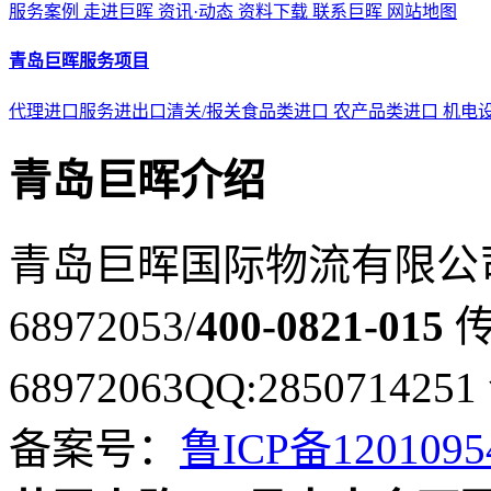
服务案例
走进巨晖
资讯·动态
资料下载
联系巨晖
网站地图
青岛巨晖服务项目
代理进口服务
进出口清关/报关
食品类进口
农产品类进口
机电
青岛巨晖介绍
青岛巨晖国际物流有限公
68972053/
400-0821-015
传
68972063
QQ:2850714251
备案号：
鲁ICP备120109